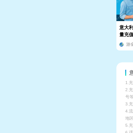
意大利D
量充
流量
游
意
1.
2
号
3.
4
地
5
6