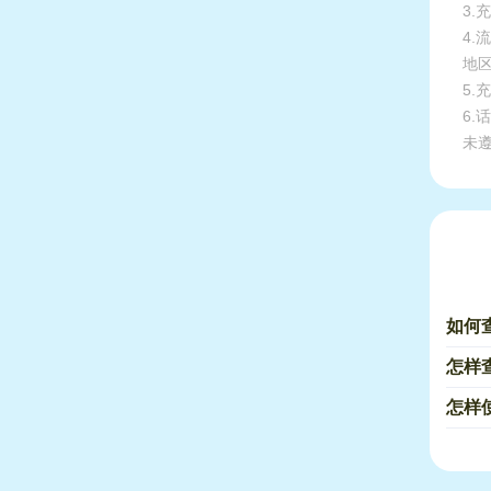
3.
4
地
5
6
未
如何
怎样
怎样