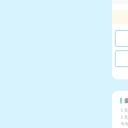
1.
2
号