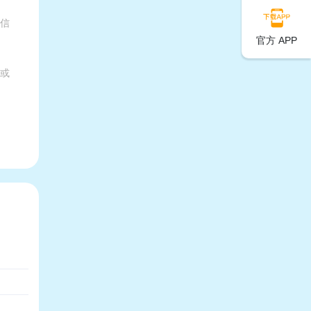
有信
官方 APP
家或