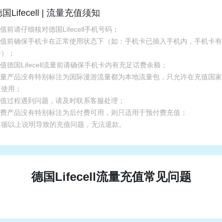
国Lifecell | 流量充值须知
充值前请仔细核对德国Lifecell手机号码；
.充值前确保手机卡在正常使用状态下（如：手机卡已插入手机内，手机卡
等）；
充值德国Lifecell流量前请确保手机卡内有充足话费余额；
.流量产品没有特别标注为国际漫游流量都为本地流量包，只允许在充值国
区使用；
.充值过程遇到问题，请及时联系客服处理；
.话费产品没有特别标注为后付费可用，则只适用于预付费充值；
遵循以上说明导致的充值问题，无法退款。
德国Lifecell流量充值常见问题