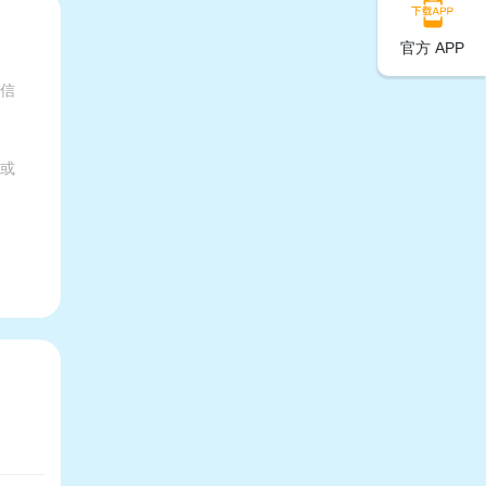
官方 APP
有信
家或