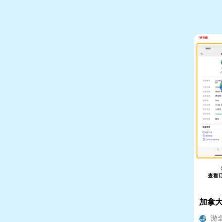
加拿大P
游