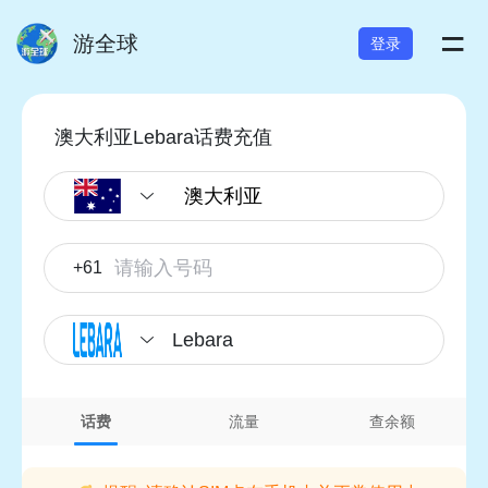
=
游全球
登录
澳大利亚Lebara话费充值
+61
Lebara
话费
流量
查余额