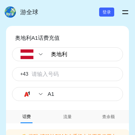
=
游全球
登录
奥地利A1话费充值
+43
A1
话费
流量
查余额