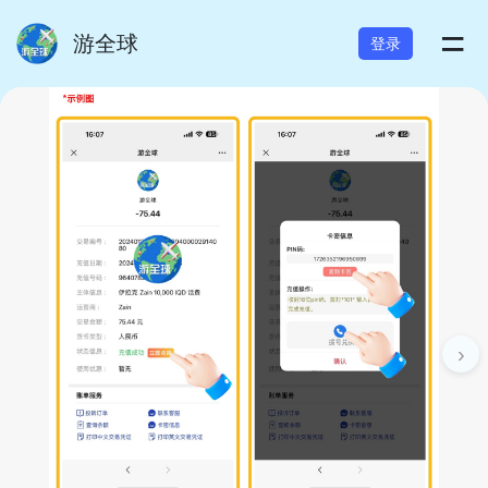
=
游全球
登录
›