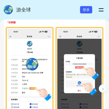
=
游全球
登录
›