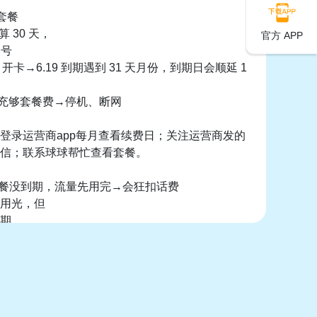
天套餐
 30 天，
官方 APP
 号
0 开卡→6.19 到期遇到 31 天月份，到期日会顺延 1
充够套餐费→停机、断网
登录运营商app每月查看续费日；关注运营商发的
信；联系球球帮忙查看套餐。
：套餐没到期，流量先用完→会狂扣话费
用光，但
期，
费余额
 / 每兆）
充值了话费，没一会就把余额就用光了导致停
话费没到账😭