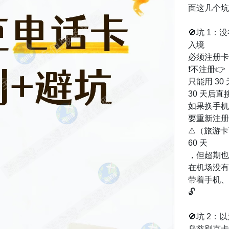
面这几个坑
🚫坑 1：
入境
必须注册卡槽
❗不注册👉
只能用 30
30 天后
如果换手机
要重新注册
⚠️（旅游
60 天
，但超期也
在机场没有
带着手机、
🔓
🚫坑 2
乌兹别克卡