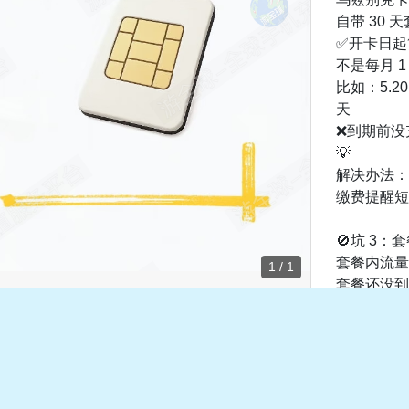
自带 30 
✅开卡日起算
不是每月 1
比如：5.2
天
❌到期前没
💡
解决办法：
缴费提醒短
🚫坑 3
套餐内流量
1 / 1
套餐还没到
直接上网会
按天价扣话
（≈50 苏姆
所以不少人
机，还认为