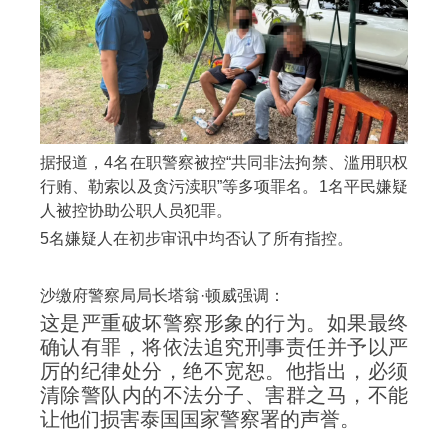
据报道，4名在职警察被控“共同非法拘禁、滥用职权
行贿、勒索以及贪污渎职”等多项罪名。1名平民嫌疑
人被控协助公职人员犯罪。
5名嫌疑人在初步审讯中均否认了所有指控。
沙缴府警察局局长塔翁·顿威强调：
这是严重破坏警察形象的行为。如果最终
确认有罪，将依法追究刑事责任并予以严
厉的纪律处分，绝不宽恕。他指出，必须
清除警队内的不法分子、害群之马，不能
让他们损害泰国国家警察署的声誉。