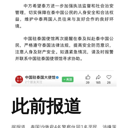
此前报道
据报道，泰国沙缴府4名警察伙同1名平民，涉嫌策