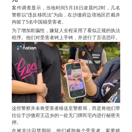
案件调查显示，当地时间5月16日凌晨约2时，几名
警察以“违反移民法”为由，在沙缴府边境地区拦截并
拘留了5名中国籍受害者。
为了增加欺骗性，嫌疑人全程采用了看似正规的执法
程序。他们对受害者铐上手铐，并进行了言语恐吓。
这些警察并未将受害者移送至警察局，而是将他们带
往位于沙缴府王迈乡的一处无门牌民宅内进行秘密关
押。
在被非法囚禁期间，他们威胁每个受害者，索要赎