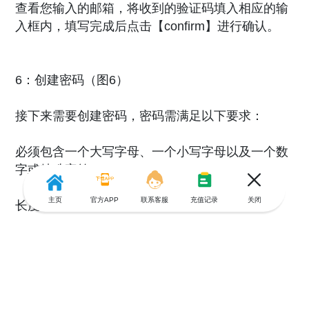
查看您输入的邮箱，将收到的验证码填入相应的输
入框内，填写完成后点击【confirm】进行确认。
6：创建密码（图6）
接下来需要创建密码，密码需满足以下要求：
必须包含一个大写字母、一个小写字母以及一个数
字或特殊字符。
主页
官方APP
联系客服
充值记录
关闭
长度至少为 12 个字符。
7：进入激活页面（图7）