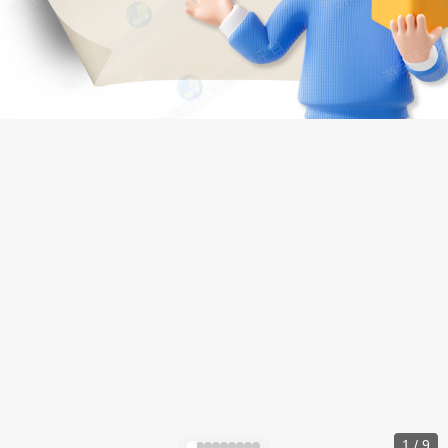
1 / 9