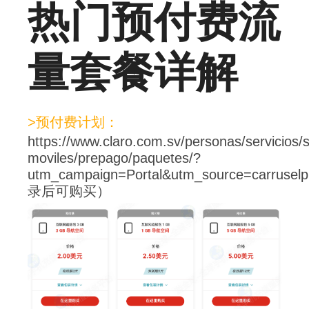
热门预付费流
量套餐详解
>预付费计划：
https://www.claro.com.sv/personas/servicios/s
moviles/prepago/paquetes/?
utm_campaign=Portal&utm_source=carruse
录后可购买）