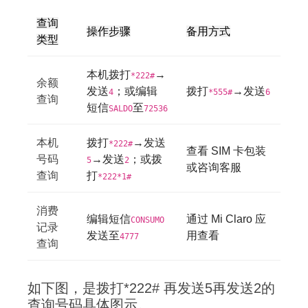
查询
操作步骤
备用方式
类型
本机拨打
→
*222#
余额
发送
；或编辑
拨打
→发送
4
*555#
6
查询
短信
至
SALDO
72536
本机
拨打
→发送
*222#
查看 SIM 卡包装
号码
→发送
；或拨
5
2
或咨询客服
查询
打
*222*1#
消费
编辑短信
通过 Mi Claro 应
CONSUMO
记录
发送至
用查看
4777
查询
如下图，是拨打*222# 再发送5再发送2的
查询号码具体图示。