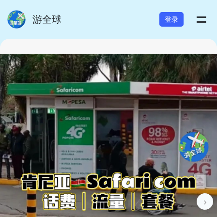
=
游全球
登录
›