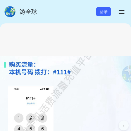
=
游全球
登录
›