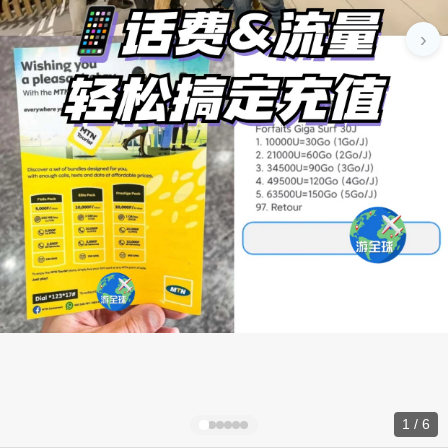
›
1 / 6