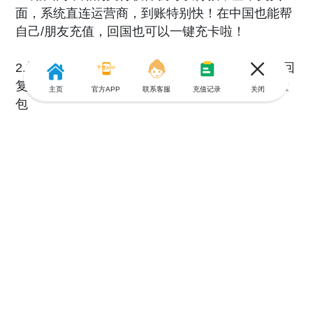
面，系统直连运营商，到账特别快！在中国也能帮
自己/朋友充值，回国也可以一键充卡啦！
2.补充流量（图5所示）-使用xox卡拨打：*150#-回
复3-回复2-根据自己的需求回复数字进行购买流量
主页
官方APP
联系客服
充值记录
关闭
包
⚠️：买流量或套餐需用话费支付，所以一定要保证
话费余额充足‼️话费不够先上-图4-【🌍游全球】
充，然后重新拨打激活码进行购买
4⃣️常见问题解答
1. 我可以在哪里订购 ONE-X Prepaid 的数据计
划？
拨打 *150#
2.如何停止已订阅流量套餐的自动续费？
.发送“DATA AR OFF”至 23388/22111 停止自动续