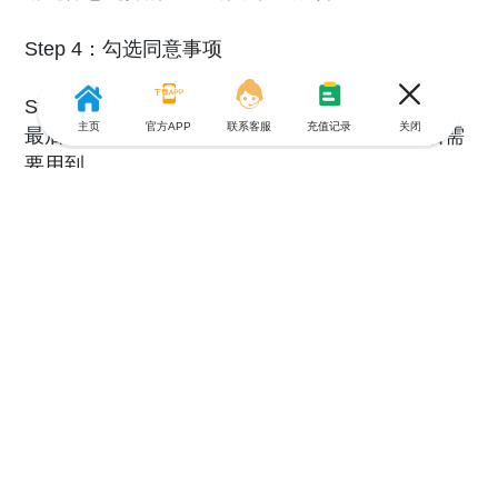
Step 4：勾选同意事项
Step 5：注册完成
主页
官方APP
联系客服
充值记录
关闭
最后会生成一个参考号，最好截图保存以防以后需
要用到。
⚠️：但新买的空卡实名认证成功后，发现还是无法
充值流量、也无法上网，但可以接收别人发的短
信，手机店的工作人员帮我各种短信查询，还是搞
不定。我就自己死马当活马医，在🌍：【游全球】
试着冲了10比索话费，发现可以充值，又再次充值
流量，就成功啦。（图7所示）
其他菲律宾手机号码实名怎么做？
当然菲律宾电话不只一家电信公司，球球主页笔记
里有分享菲律宾电信公司 Dito 、Smart的官方实名