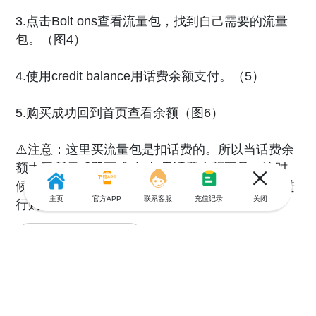
3.点击Bolt ons查看流量包，找到自己需要的流量
包。（图4）
4.使用credit balance用话费余额支付。（5）
5.购买成功回到首页查看余额（图6）
⚠️注意：这里买流量包是扣话费的。所以当话费余
额大于所需💰即可成功‼️如果话费余额不足，这时
候就先上【🌍游全球】充话费，充好话费之后再进
主页
官方APP
联系客服
充值记录
关闭
行购买就可以啦～
共0条评论
没有更多评论了