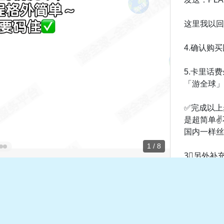
这里我以回复
4.确认购买
5.卡里话
「游全球」
✅完成以上
是超简单✌
国内一样丝
1 / 8
3⃣️另外补
💡卡里有
可以发送：st
取消当前套
然后再回复：