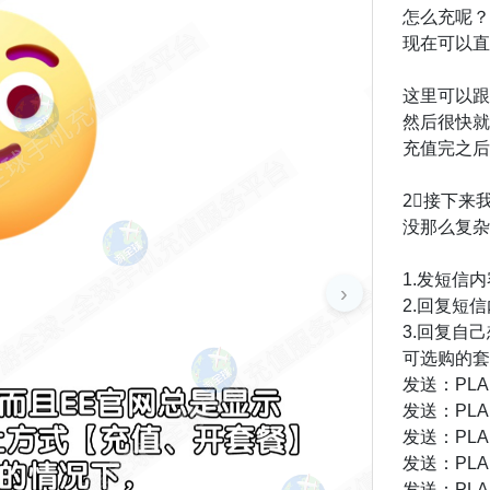
怎么充呢？
现在可以直
这里可以跟
然后很快就
充值完之后
2⃣️接下
没那么复杂
1.发短信内容
›
2.回复短信内
3.回复自
可选购的套
发送：PLA
发送：PLA
发送：PLA
发送：PLA
发送：PLA