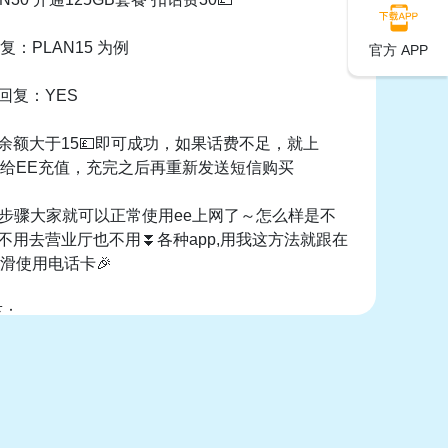
：PLAN15 为例
官方 APP
回复：YES
费余额大于15💷即可成功，如果话费不足，就上
给EE充值，充完之后再重新发送短信购买
步骤大家就可以正常使用ee上网了～怎么样是不
️不用去营业厅也不用⏬各种app,用我这方法就跟在
滑使用电话卡🎉
充：
套餐了想换套餐，或者套餐未到期把流量用完了，
op plan 到：150
餐，
all plans 选择想要的套餐