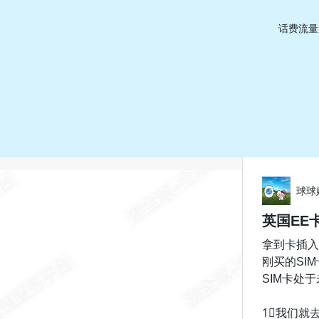
话费流量
球球
英国EE
拿到卡插入
刚买的SIM
SIM卡处
1⃣️我们就