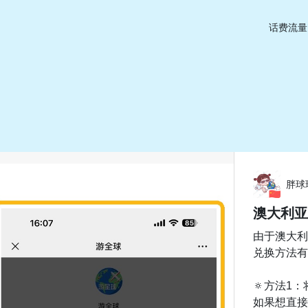
话费流量
胖球
澳大利亚V
由于澳大利
兑换方法有
🔅方法1：
如果想直接