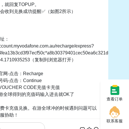
，就回复TOPUP。
会收到兑换成功提醒✅（如图2所示）
址：
account.myvodafone.com.au/recharge/express?
4fea13b3cd3f97ecf50c*a8b30379401cec50ea6c321d*8379*0
004.1710935253（复制到浏览器打开）
官网-点击：Recharge
号码-点击：Continue
择VOUCHER CODE充值卡充值
将在游全球得到的充值码输入进去就OK了
查看订单
付费卡充值兑换。在游全球冲的时候遇到问题可以
服协助！
联系客服