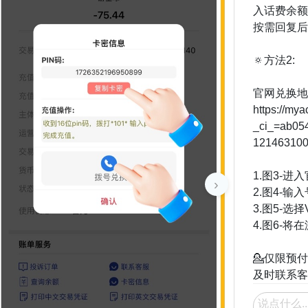
入话费余额
按需回复后
🔅方法2:
官网兑换地
https://my
_ci_=ab05
1214631
1.图3-进入
›
2.图4-输入
3.图5-选
4.图6-
💁仅限预
及时联系客