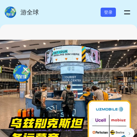
=
游全球
登录
›