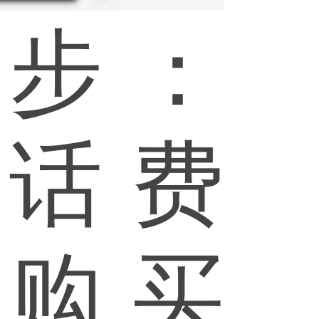
步：
话费
购买