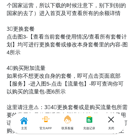
个国家运营，所以下载的时候注意下，别下到别的
国家的去了）进入首页及可查看所有的余额详情
3⃣️更换套餐
点击图3-【查看当前套餐使用情况/查看所有套餐计
划】均可进行更换套餐或修改本身套餐里的内容-图
4所示
4⃣️购买附加流量
如果你不想更改自身的套餐，即可点击页面底部
【服务】-进入图5-点击【流量包】-即可查询你可
以购买的流量包-图6所示
这里请注意⚠️：3⃣️4⃣️更换套餐或是购买流量包所需
要的费用都是使用话费余额进行抵扣的（也就是用
话费 余额来进行购买的）如果你的话费足够，即可
主页
官方APP
联系客服
充值记录
关闭
购买成功，成功后也会收到短信提醒，同时app上