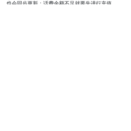
也会同步更新；话费余额不足就要先进行充值
5⃣️话费余额充值
可以找当地的运营商营业厅，便利店等等，不过有
时候也会因为交流不顺畅，或者是刚好没有当地💰
了，正好可以通过【游全球】线上方式，来充值俄
罗斯话费流量！
6⃣️查看所有服务
小蜜蜂有个缺点就是有时候莫名其妙的被扣费，这
时候图5所示-点击【查看已开通的服务】进行取消
7⃣️总结
Билайн：简称小蜜蜂，覆盖范围主要集中于乌拉
尔、西伯利亚和远东地区，价格较高，网络质量相
对较好。缺点的话就是有时候会点到自动扣费的项
目。