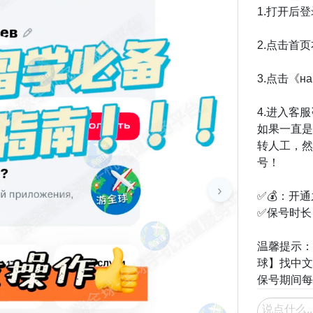
1.打开后
2.点击首
3.点击《на
4.进入客服咨
如果一直是机
转人工，然后再
号！
›
✅💰：开
✅保号时长：
温馨提示：
球】找中文
保号期间每