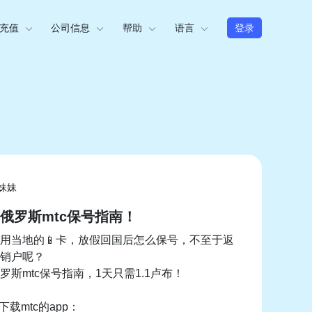
充值
公司信息
帮助
语言
登录
妹妹
俄罗斯mtc保号指南！
用当地的📱卡，放假回国后怎么保号，不至于返
销户呢？
罗斯mtc保号指南，1天只需1.1卢布！
载mtc的app：