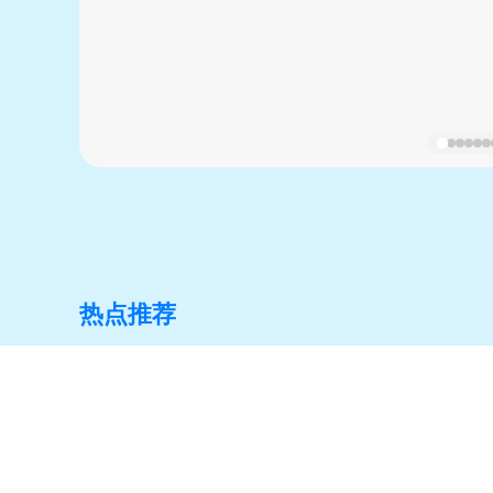
热点推荐
尼泊尔手机话费、流量余额
沙特stc app内如何查看
查询教程：如何查看 Ncell
充值进账记录
套餐剩余情况？