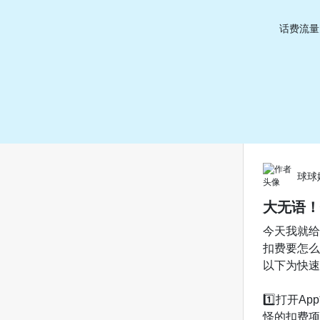
话费流量
球球
大无语！
今天我就给
扣费要怎么
以下为快速
1️⃣打开A
怪的扣费项