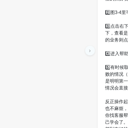
2️⃣图3
3️⃣点击右
下，查看是
的业务则点击
›
4️⃣进入
5️⃣有时
败的情况（
是明明第一
情况会直接
反正操作起
也不麻烦，
你找客服帮
己学会了。