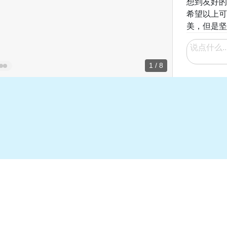
想到友好的
希望以上可
美，但是坚
1 / 8
共0条评论
话费
摩洛哥maroc telecom话费
伊拉克 AsiaCell 运营商
转流量教程
APP 使用教程｜查话费流
量、购买流量包、线上充值
指南