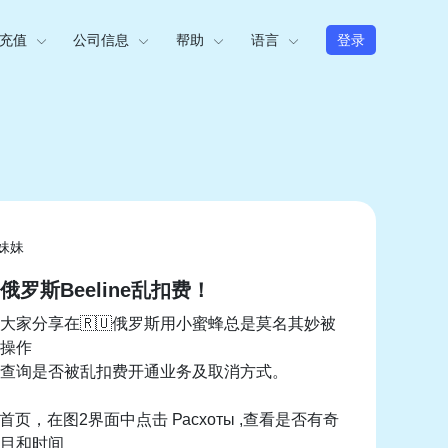
充值
公司信息
帮助
语言
登录
妹妹
俄罗斯Beeline乱扣费！
大家分享在🇷🇺俄罗斯用小蜜蜂总是莫名其妙被
操作
查询是否被乱扣费开通业务及取消方式。
pp首页，在图2界面中点击 Расхоты ,查看是否有奇
目和时间