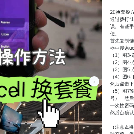
2⃣️换套餐
通过拨打*
误。有些手
便。
首先复制链接
器中搜索uce
（1）图3-
（2）图4-
（3）图5-点击
（4）图6
›
然后点击下方
（5）图7输
号），然后点
一次性密码
然后点确认
（注意⚠️