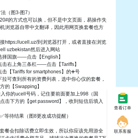
方法（图3-图7）
120#的方式也可以换，但不是中文页面，易操作失
机浏览器自带中文翻译，因此用网页换套餐也方
https://ucell.uz/到浏览器打开，或者直接在浏览
ll uzbekistan然后进入网站
选择国旗——点击【English】
点击右上角三条杠——点击【Tariffs】
【Tariffs for smartphones】的➕号
-下拉可查到所有的资费列表，选中你心仪的套餐，
的【Swapping】
入你的ucell号码，记住要前面要加上998（国
击下方的【get password】，收到短信后填入
查看订单
✅等待结果（图8更改成功提醒）
换套餐会扣除话费立即生效，所以你应该先用游全
联系客服