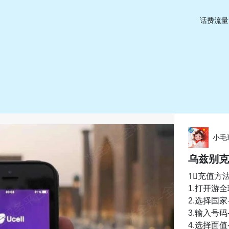
话费流量
小毛
乌兹别克
1⃣️充值方
1.打开游
2.选择国
3.输入号
4.选择面