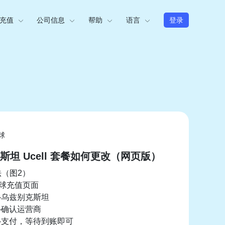
充值
公司信息
帮助
语言
登录
球
斯坦 Ucell 套餐如何更改（网页版）
法（图2）
全球充值页面
家-乌兹别克斯坦
码-确认运营商
值-支付，等待到账即可