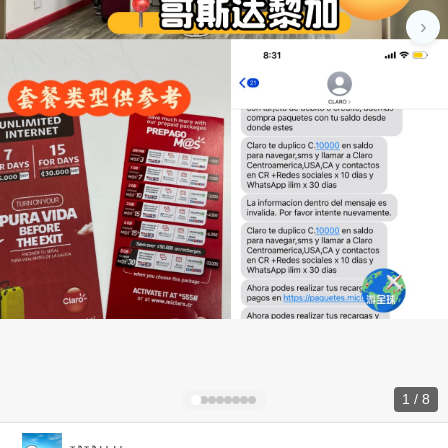
›
1 / 8