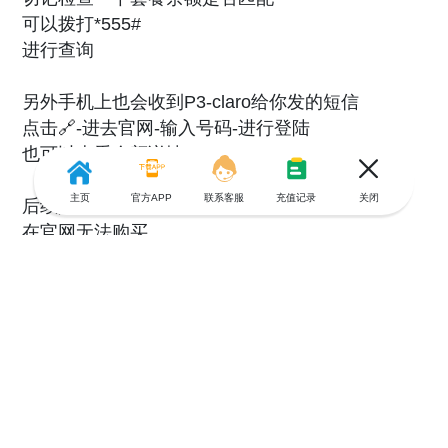
可以拨打*555#
进行查询
另外手机上也会收到P3-claro给你发的短信
点击🔗-进去官网-输入号码-进行登陆
也可以查看余额详情-P7
主页
官方APP
联系客服
充值记录
关闭
后续如果流量不够用的话
在官网无法购买
因为需要本地的支付💰-P3
这时候可以跟我一样使用「游全球」-P4P5P6
选择国家，输入号码
进行套餐充值
这里我选了一个20G的套餐