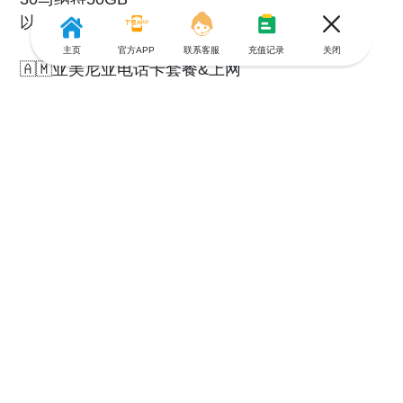
以上套餐供大家选择
主页
官方APP
联系客服
充值记录
关闭
🇦🇲亚美尼亚电话卡套餐&上网
主要电信运营商有：Beeline、UCom、VivaCell-
MTS。推荐UCOM的2000德拉姆/7GB+300分钟套
餐！可以刷卡、可以现金；工作人员会拿你的手机
直接换卡操作，记住自己手机号，后面打车要用；
2000AMD，30天有效，7G流量300分钟通话
3000AMD，30天有效，20G流量1500分钟通话
3500AMD，30天有效，30G流量
以上套餐供大家选择
📲高加索三国话费/流量充值流程：
1.打开小🍊序【游全球】
2.从【菜单】进入充值页面
3.选择要充值的国家——【如：亚美尼亚🇦🇲】