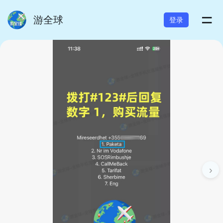
=
游全球
登录
›