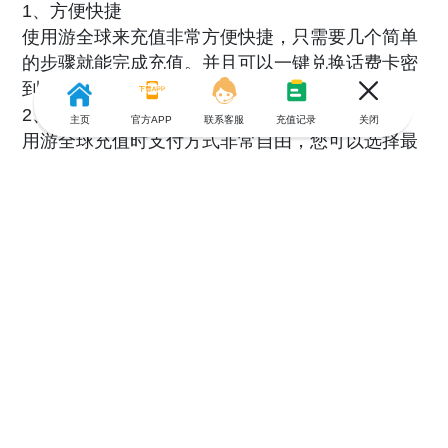
1、方便快捷
使用游全球来充值非常方便快捷，只需要几个简单
的步骤就能完成充值。并且可以一键兑换话费卡密
到账户，简单不出错。
2、支付方式多样
主页
官方APP
联系客服
充值记录
关闭
用游全球充值时支付方式非常自由，您可以选择最
方便的一种
3、人工客服
游全球拥有高效专业的人工客服，当你充值遇到问
题的时候都可以找客服进行协助，解决问题效率超
高！
共0条评论
没有更多评论了