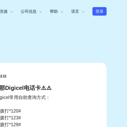
充值
公司信息
帮助
语言
登录
妹妹
那Digicel电话卡⚠️⚠️
igicel常用自助查询方式：
打*120#
打*123#
打*129#