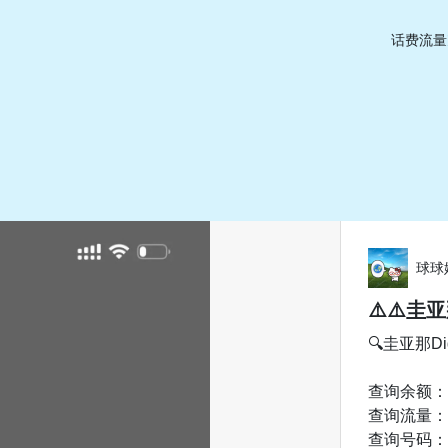
话费流量
球球
⚠️⚠️圭亚
🔍圭亚那D
查询余额：拨
查询流量：拨
查询号码：拨