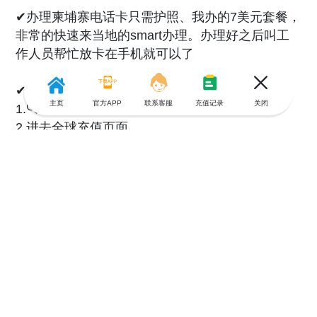
✔︎办理柬埔寨电话卡只需护照、我办的7美元套餐，
非常的快速来当地的smart办理。办理好之后叫工
作人员帮忙放卡在手机就可以了
✔︎后续充值，亲测分钟到账的方法如下：
主页
官方APP
联系客服
充值记录
关闭
1.🔍：游全球
2.进去全球充值页面
3.选择国家-输入号码-核对运营商
4.选择话费、流量、套餐里的产品
5.支付
中文页面很便利～分分钟到账，轻松愉快上网，省
心省力
共0条评论