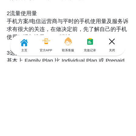
2流量使用量
手机方案/电信运营商与平时的手机使用量及服务诉
求有很大的关连，在做决定前，先了解自己的手机
使用习惯与流量 Data 消耗
主页
官方APP
联系客服
充值记录
关闭
3选择图3所说的套餐方案
基本上 Family Plan 比 Individual Plan 或 Prepaid
来的便宜，但由于 Family Plan 是大家共享 Data
流量 (T-Mobile 除外)，因此也需要了解每一个人的
Data 使用量，此外也有可能会有 Data 被某人大量
用光，导致其他人没 Data 的窘况发生。
4.是否需要新手机（有绑定优惠套餐）
除了自备手机 (Bring Your Own Phone, BYOP) 的
单纯套餐可选择，电信公司亦有搭配手机购买的套
餐（绑约），让消费者按月支付手机费用，也有