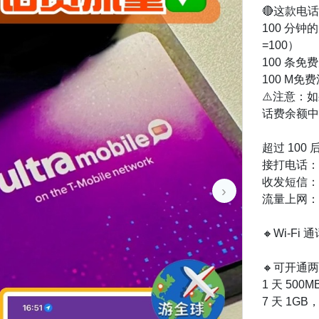
🔴这款电
100 分
=100）
100 条免
100 M免
⚠️注意：
话费余额中
超过 100 
接打电话：0.
收发短信：0.
›
流量上网：0.
🔸Wi-
🔸可开通
1 天 500M
7 天 1GB，