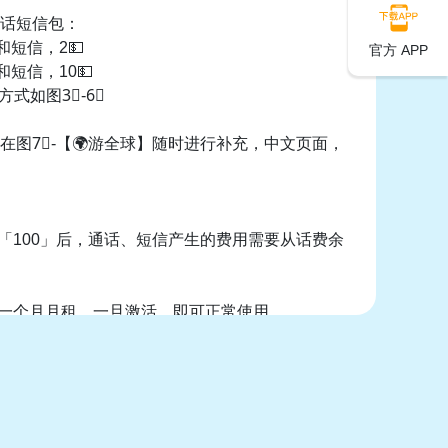
电话短信包：
话和短信，2💵
官方 APP
话和短信，10💵
式如图3⃣️-6⃣️
以在图7⃣️-【🌍游全球】随时进行补充，中文页面，
出「100」后，通话、短信产生的费用需要从话费余
带一个月月租，一旦激活，即可正常使用。
可在国内长期使用，拨打电话，收发短信，使用中
络wifi通话环境下，接打电话免费。充值还这么方
球】帮了我大忙，每个月定期充值话费余额。保
使用！我不卖卡，纯分享我的使用经验～！