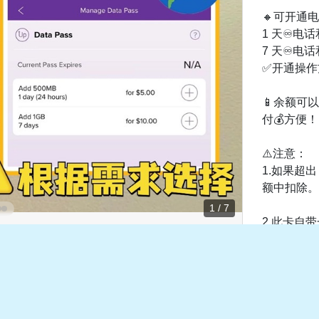
🔸可开通
1 天♾️电
7 天♾️电
✅开通操作方
📱余额可
付💰方便！
⚠️注意：
1.如果超
额中扣除。
1 / 7
2.此卡自
🌟总结：
国移动的网
便，【游全
证我的正常