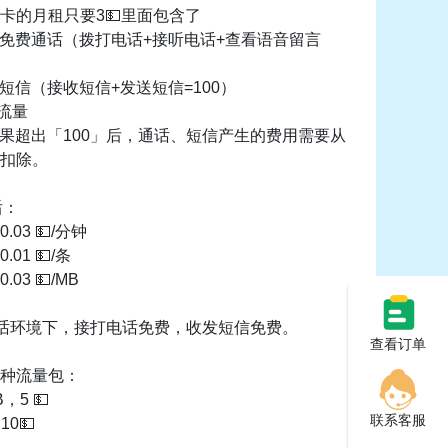
话卡的月租只要3💵里面包含了
钟的免费通话（拨打电话+接听电话+查看语音留言
费短信（接收短信+发送短信=100）
费流量
如果超出「100」后，通话、短信产生的费用需要从
扣除。
后：
03 💵/分钟
01 💵/条
03 💵/MB
Fi 通话环境下，接打电话免费，收发短信免费。
查看订单
两种流量包：
B，5 💵
联系客服
10💵