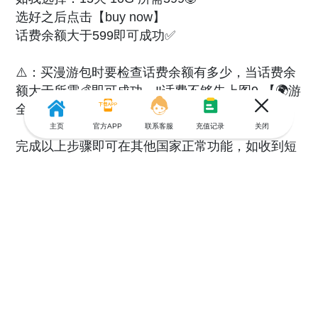
选好之后点击【buy now】
话费余额大于599即可成功✅
⚠️：买漫游包时要检查话费余额有多少，当话费余
额大于所需💰即可成功，‼️话费不够先上图9-【🌍游
全球】充就可以啦，中文页面，使用很简单‼️
主页
官方APP
联系客服
充值记录
关闭
完成以上步骤即可在其他国家正常功能，如收到短
信，上网，接打电话等。
🟢另外要注意的是，如果想长期使用，记住一定要
定期充值。我的方法是每个月在游全球进行充值
10-20株的话费。
⭕️如果不需要上网，就不用买漫游流量包。只要开
通漫游服务也是可以接短信的。