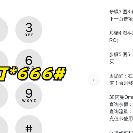
步骤3:图
下一页选项
步骤4:图4
RO）
步骤5:图
买
⚠️提醒：
›
值！否则够
3⃣️阿曼O
查询余额：拨
查询流量：
充值卡使用：