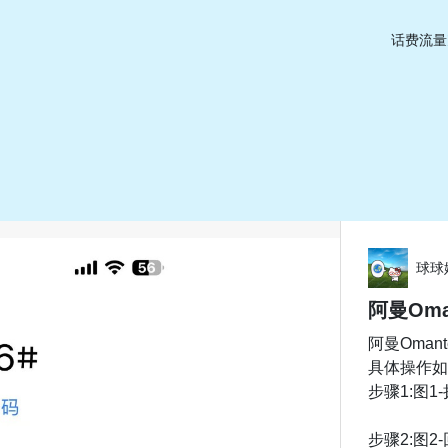
话费流量
球球
阿曼Oma
阿曼Oman
具体操作如
步骤1:图1-
步骤2:图