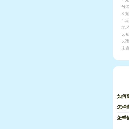
号
3.
4
地
5
6
未
如何
怎样
怎样