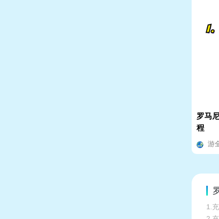
罗马尼
程
游
罗
1.
2