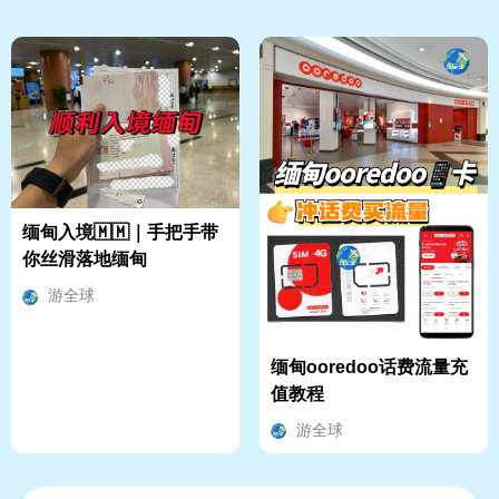
缅甸入境🇲🇲｜手把手带
你丝滑落地缅甸
游全球
缅甸ooredoo话费流量充
值教程
游全球