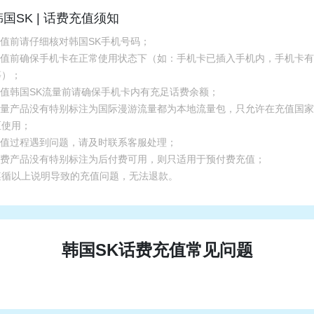
韩国SK | 话费充值须知
充值前请仔细核对韩国SK手机号码；
.充值前确保手机卡在正常使用状态下（如：手机卡已插入手机内，手机卡
等）；
充值韩国SK流量前请确保手机卡内有充足话费余额；
.流量产品没有特别标注为国际漫游流量都为本地流量包，只允许在充值国
区使用；
.充值过程遇到问题，请及时联系客服处理；
.话费产品没有特别标注为后付费可用，则只适用于预付费充值；
遵循以上说明导致的充值问题，无法退款。
韩国SK话费充值常见问题