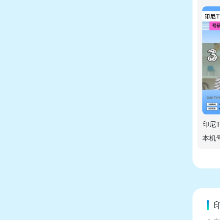
印尼T
本机
询方
印