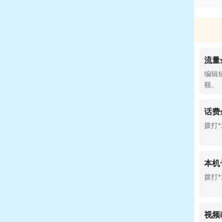
流量
编辑短
额。
话费
拨打
本机
拨打*
视频