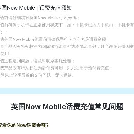
国Now Mobile | 话费充值须知
充值前请仔细核对英国Now Mobile手机号码；
.充值前确保手机卡在正常使用状态下（如：手机卡已插入手机内，手机卡
等）；
充值英国Now Mobile流量前请确保手机卡内有充足话费余额；
.流量产品没有特别标注为国际漫游流量都为本地流量包，只允许在充值国
区使用；
.充值过程遇到问题，请及时联系客服处理；
.话费产品没有特别标注为后付费可用，则只适用于预付费充值；
遵循以上说明导致的充值问题，无法退款。
英国Now Mobile话费充值常见问题
查看你的Now话费余额?