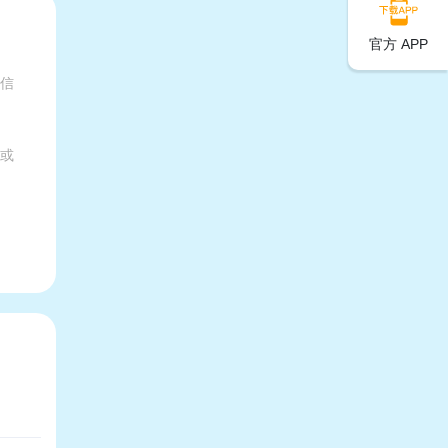
官方 APP
有信
家或