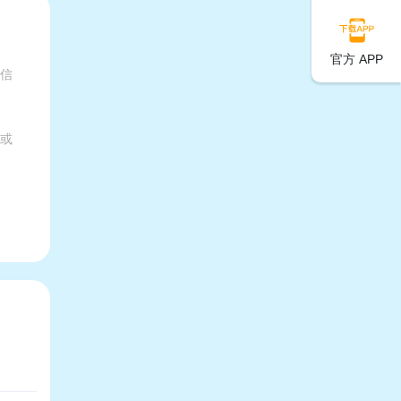
官方 APP
有信
家或