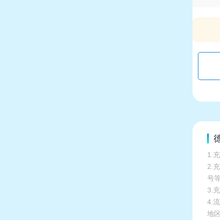
1.
2
号
3.
4
地