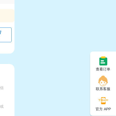
口
交
查看订单
有信
联系客服
家或
官方 APP