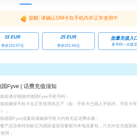
提醒: 请确认SIM卡在手机内并正常使用中
15 EUR
25 EUR
批量充值入
多号码一次提
售价152.07元
售价251.04元
德国Fyve | 话费充值须知
充值前请仔细核对德国Fyve手机号码；
.充值前确保手机卡在正常使用状态下（如：手机卡已插入手机内，手机卡
等）；
充值德国Fyve流量前请确保手机卡内有充足话费余额；
.流量产品没有特别标注为国际漫游流量都为本地流量包，只允许在充值国
区使用；