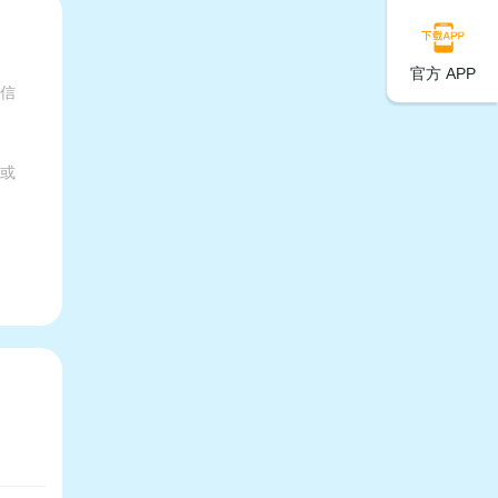
官方 APP
有信
家或