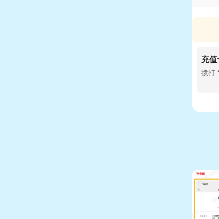
充值
拨打 