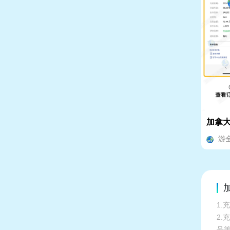
加拿大
游
加
1.
2
号