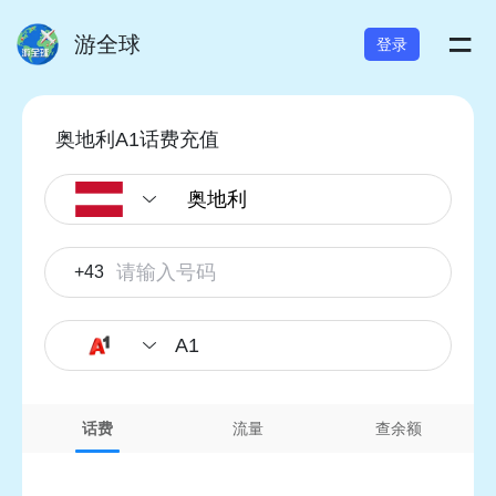
=
游全球
登录
奥地利A1话费充值
+43
A1
话费
流量
查余额