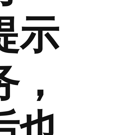
提示
务，
后也