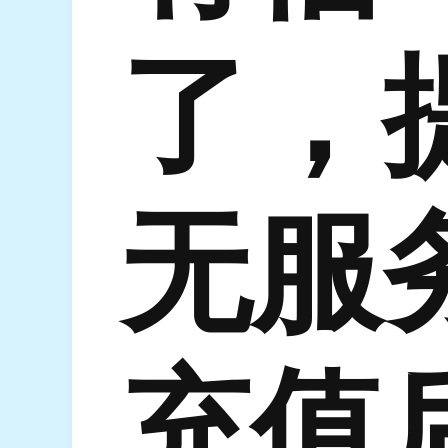
了，
无服
充值