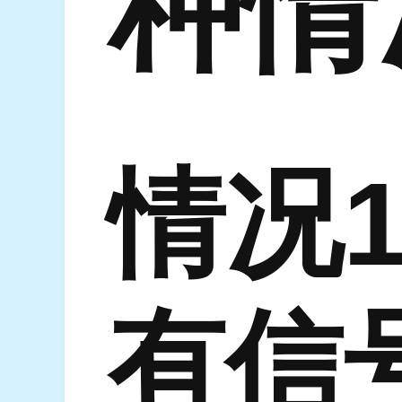
种情
情况1
有信