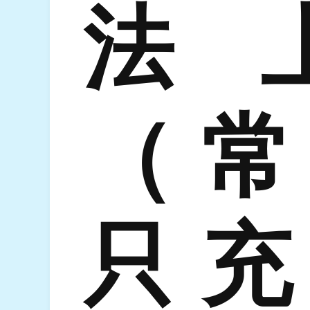
法
（常
只充