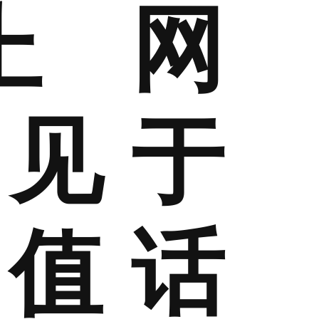
上网
见于
值话