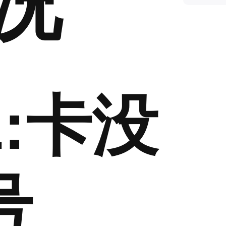
况
:卡没
号