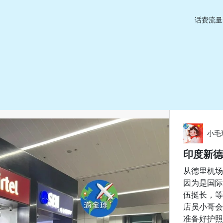
话费流量
小毛
印度新德
从德里机场
因为是国际
伍挺长，等
店员小哥会
准备好护照