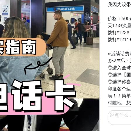
我因为没带
价格：50
天1.5G
拨打*12
拨打*121
⭐️后续话
◎💚💙🔍
◎进入全球
◎选择【国
◎选择你喜
印度各个运
满！！简单
时随地，想